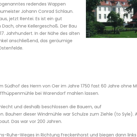
in sogenanntes redendes Wappen
Baumeister Johann Conrad Schlaun.
s, jetzt Rentei. Es ist ein gut
 Dach, ohne KeIlergeschoß. Der Bau
17. Jahrhundert. In der Nähe des alten
inkel anschließend, das geräumige
Ostenfelde.
 Südhof des Herrn von Oer im Jahre 1750 fast 60 Jahre ohne M
r Affhüppenmühle bei Warendorf mahlen lassen.
hlecht und deshalb beschlossen die Bauern, auf
n. Bauherr dieser Windmühle war Schulze zum Ziehle (to Syle). 
aut. Das war vor 200 Jahren.
ens-Ruhe-Weges in Richtung Freckenhorst und biegen dann links