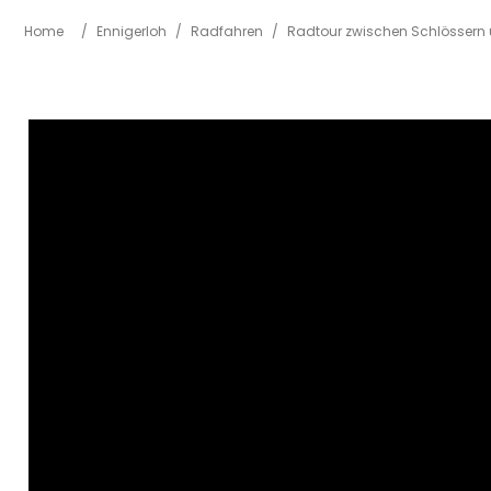
Home
/
Ennigerloh
/
Radfahren
/
Radtour zwischen Schlössern