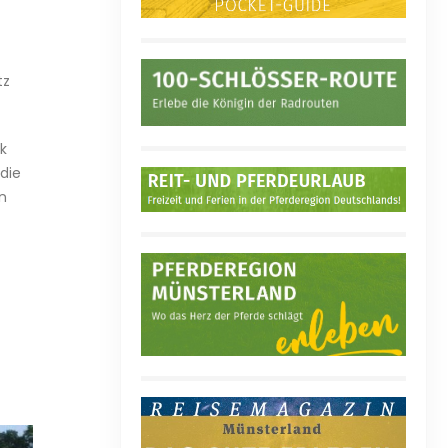
tz
k
die
n