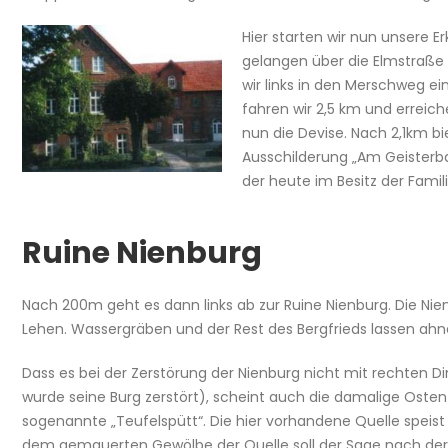
Hier starten wir nun unsere E
gelangen über die Elmstraße 
wir links in den Merschweg ei
fahren wir 2,5 km und erreic
nun die Devise. Nach 2,1km bi
Ausschilderung „Am Geisterba
der heute im Besitz der Famil
Ruine Nienburg
Nach 200m geht es dann links ab zur Ruine Nienburg. Die Nie
Lehen. Wassergräben und der Rest des Bergfrieds lassen ahne
Dass es bei der Zerstörung der Nienburg nicht mit rechten
wurde seine Burg zerstört), scheint auch die damalige Ostenf
sogenannte „Teufelspütt“. Die hier vorhandene Quelle speis
dem gemauerten Gewölbe der Quelle soll der Sage nach der 