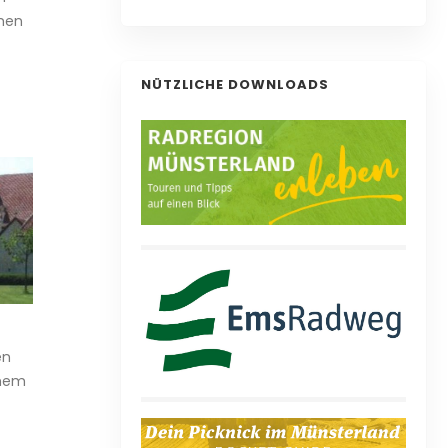
amen
NÜTZLICHE DOWNLOADS
en
chem