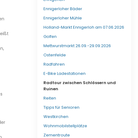
Ennigerloher Bäder
Ennigerloher Mühle
en
Holland-Markt Ennigerloh am 07.06.2026
eißt
Golfen
Mettwurstmarkt 26.09.-29.09.2026
n,
Ostenfelde
Radfahren
E-Bike Ladestationen
Radtour zwischen Schlössern und
Ruinen
es
Reiten
Tipps für Senioren
Westkirchen
der
Wohnmobilstellplätze
Zementroute
n