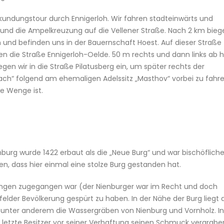
rkundungstour durch Ennigerloh. Wir fahren stadteinwärts und
und die Ampelkreuzung auf die Vellener Straße. Nach 2 km bieg
n und befinden uns in der Bauernschaft Hoest. Auf dieser Straße
hen die Straße Ennigerloh-Oelde. 50 m rechts und dann links ab h
egen wir in die Straße Pilatusberg ein, um später rechts der
ch“ folgend am ehemaligen Adelssitz „Masthov“ vorbei zu fahre
ie Wenge ist.
nburg wurde 1422 erbaut als die „Neue Burg“ und war bischöflich
n, dass hier einmal eine stolze Burg gestanden hat.
 Dingen zugegangen war (der Nienburger war im Recht und doch
elder Bevölkerung gespürt zu haben. In der Nähe der Burg liegt 
t unter anderem die Wassergräben von Nienburg und Vornholz. In
letzte Besitzer vor seiner Verhaftung seinen Schmuck vergrabe