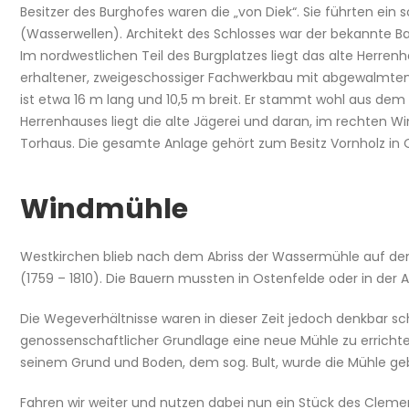
Besitzer des Burghofes waren die „von Diek“. Sie führten e
(Wasserwellen). Architekt des Schlosses war der bekannte 
Im nordwestlichen Teil des Burgplatzes liegt das alte Herrenhau
erhaltener, zweigeschossiger Fachwerkbau mit abgewalmten
ist etwa 16 m lang und 10,5 m breit. Er stammt wohl aus dem 
Herrenhauses liegt die alte Jägerei und daran, im rechten W
Torhaus. Die gesamte Anlage gehört zum Besitz Vornholz in 
Windmühle
Westkirchen blieb nach dem Abriss der Wassermühle auf dem
(1759 – 1810). Die Bauern mussten in Ostenfelde oder in de
Die Wegeverhältnisse waren in dieser Zeit jedoch denkbar sc
genossenschaftlicher Grundlage eine neue Mühle zu errichte
seinem Grund und Boden, dem sog. Bult, wurde die Mühle geb
Fahren wir weiter und nutzen dabei nun ein Stück des Clem