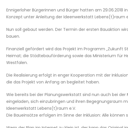
Ennigerloher Bürgerinnen und Bürger hatten am 29.06.2018 
Konzept unter Anleitung der Ideenwerkstatt Lebens(t)raum e.
Nun soll gebaut werden. Der Termin der ersten Bauaktion wird
bauen.
Finanziell gefördert wird das Projekt im Programm „Zukunft 
Heimat; die Städtebauförderung sowie das Ministerium für 
Westfalen.
Die Realisierung erfolgt in enger Kooperation mit der Inklusi
die das Projekt von Anfang an begleitet haben.
Wie bereits bei der Planungswerkstatt sind nun auch bei der
eingeladen, sich einzubringen und ihren Begegnungsraum m
Ideenwerkstatt Lebens(t)raum e.V.
Die Baueinsätze erfolgen im Sinne der Inklusion: Alle können
Wem der Plan im Internet zu klein ist, der kann das Original