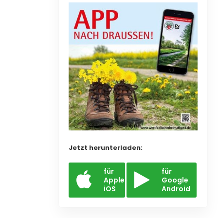
Jetzt herunterladen:
für
für
Apple
Google
iOS
Android