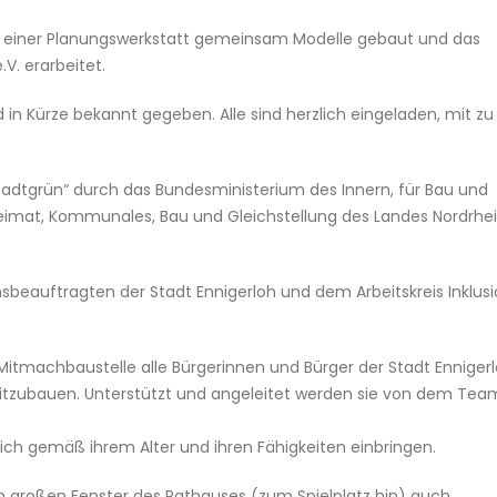
in einer Planungswerkstatt gemeinsam Modelle gebaut und das
V. erarbeitet.
 in Kürze bekannt gegeben. Alle sind herzlich eingeladen, mit zu
Stadtgrün“ durch das Bundesministerium des Innern, für Bau und
Heimat, Kommunales, Bau und Gleichstellung des Landes Nordrhe
onsbeauftragten der Stadt Ennigerloh und dem Arbeitskreis Inklusi
 Mitmachbaustelle alle Bürgerinnen und Bürger der Stadt Enniger
itzubauen. Unterstützt und angeleitet werden sie von dem Tea
 sich gemäß ihrem Alter und ihren Fähigkeiten einbringen.
 im großen Fenster des Rathauses (zum Spielplatz hin) auch