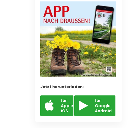
Jetzt herunterladen:
für
für
Apple
Google
iOS
Android