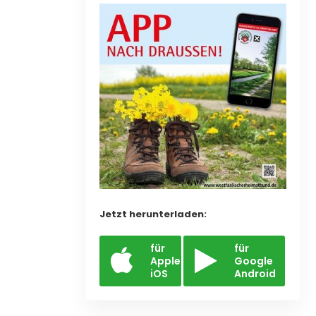
Jetzt herunterladen:
für
für
Apple
Google
iOS
Android