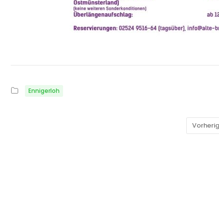
Ennigerloh
Vorheri