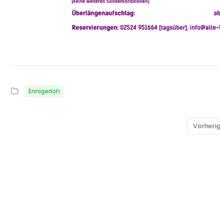
Ennigerloh
Vorheri