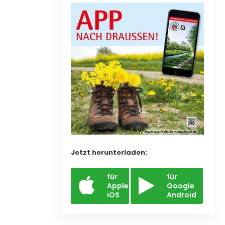
Jetzt herunterladen:
für
für
Apple
Google
iOS
Android