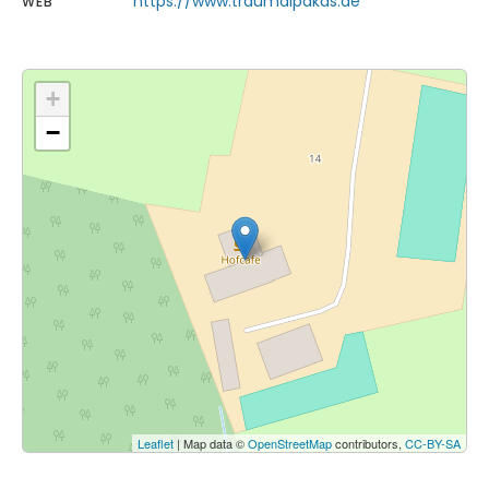
https://www.traumalpakas.de
WEB
+
−
Leaflet
| Map data ©
OpenStreetMap
contributors,
CC-BY-SA