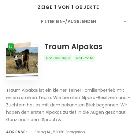
ZEIGE 1 VON 1 OBJEKTE
FILTER EIN-/AUSBLENDEN
Suche
ANZAHL
10
SORTIEREN NACH
Titel
Traum Alpakas
REIHENFOLGE
Hof-Boutique
Hof-Cafe
Traum Alpakas ist ein kleiner, feiner Familienbetrieb mit
einem starken Team. Wie bei allen Alpaka-Besitzern und -
Züchtern hat es mit dem bekannten Blick begonnen. Wir
haben den ersten Alpakas zu tief in die Augen geschaut.
Ganz nach dem Spruch &…
ADRESSE:
Pöling 14 , 59320 Ennigerloh