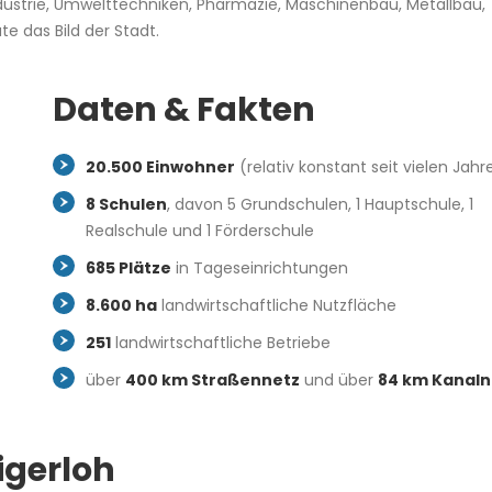
dustrie, Umwelttechniken, Pharmazie, Maschinenbau, Metallbau,
te das Bild der Stadt.
Daten & Fakten
20.500 Einwohner
(relativ konstant seit vielen Jahr
8 Schulen
, davon 5 Grundschulen, 1 Hauptschule, 1
Realschule und 1 Förderschule
685 Plätze
in Tageseinrichtungen
8.600 ha
landwirtschaftliche Nutzfläche
251
landwirtschaftliche Betriebe
über
400 km Straßennetz
und über
84 km Kanaln
igerloh