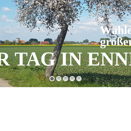
Wähle
große
R TAG IN EN