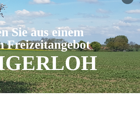
n Sie aus einem
n Freizeitangebot
NIGERLOH