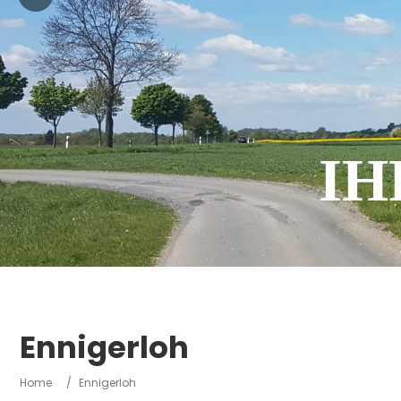
IH
Ennigerloh
Home
/
Ennigerloh