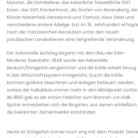
Münster, die Domkellerei, das kaiserliche freiweltliche Stift
Essen, das Stift Freckenhorst, die Grafen von Ravensberg, die
Klöster Marienfeld, Herzebrock und Clarholz, Haus Geist und
verschiedene andere Adelige. Erst im 19. Jahrhundert erfolgt
nach der französischen Revolution unter den neuen
preußischen Landesherren eine tiefgreifende Veränderung.
Der industrielle Aufstieg begann mit dem Bau der Köln-
Mindener Eisenbahn. 1848 wurde die Haltestelle
Beckum/Ennigerloh eingerichtet und die Kohle erhielt Einzug
in das Wirtschaftssystem Ennigerlohs. Durch die Kohle
konnten größere Maschinen und Anlagen befeuert werden,
sodass der Kalkabbau immer mehr in den Mittelpunkt rückte.
Ab 1860 gab es die ersten Feldöfen zum Brennen von Kalk.
Später entwickelten sich die Ringöfen, aus denen schließlich
die bekannten Zementwerke entstanden.
Heute ist Ennigerloh immer noch eng mit dem Produkt Zemen