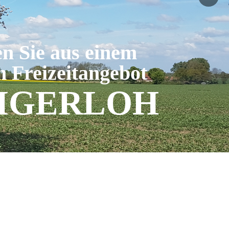
n Sie aus einem
n Freizeitangebot
NIGERLOH