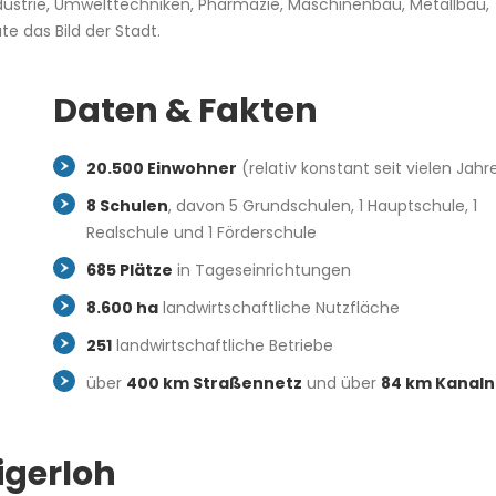
dustrie, Umwelttechniken, Pharmazie, Maschinenbau, Metallbau,
te das Bild der Stadt.
Daten & Fakten
20.500 Einwohner
(relativ konstant seit vielen Jahr
8 Schulen
, davon 5 Grundschulen, 1 Hauptschule, 1
Realschule und 1 Förderschule
685 Plätze
in Tageseinrichtungen
8.600 ha
landwirtschaftliche Nutzfläche
251
landwirtschaftliche Betriebe
über
400 km Straßennetz
und über
84 km Kanaln
igerloh