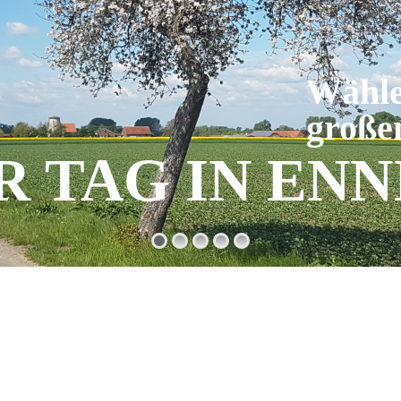
Wähle
große
R TAG IN EN