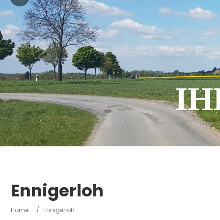
IH
Ennigerloh
Home
/
Ennigerloh