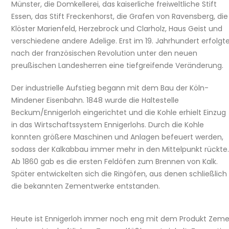
Münster, die Domkellerei, das kaiserliche freiweltliche Stift
Essen, das Stift Freckenhorst, die Grafen von Ravensberg, die
Klöster Marienfeld, Herzebrock und Clarholz, Haus Geist und
verschiedene andere Adelige. Erst im 19. Jahrhundert erfolgt
nach der französischen Revolution unter den neuen
preußischen Landesherren eine tiefgreifende Veränderung.
Der industrielle Aufstieg begann mit dem Bau der Köln-
Mindener Eisenbahn. 1848 wurde die Haltestelle
Beckum/Ennigerloh eingerichtet und die Kohle erhielt Einzug
in das Wirtschaftssystem Ennigerlohs. Durch die Kohle
konnten größere Maschinen und Anlagen befeuert werden,
sodass der Kalkabbau immer mehr in den Mittelpunkt rückte.
Ab 1860 gab es die ersten Feldöfen zum Brennen von Kalk.
Später entwickelten sich die Ringöfen, aus denen schließlich
die bekannten Zementwerke entstanden.
Heute ist Ennigerloh immer noch eng mit dem Produkt Zemen