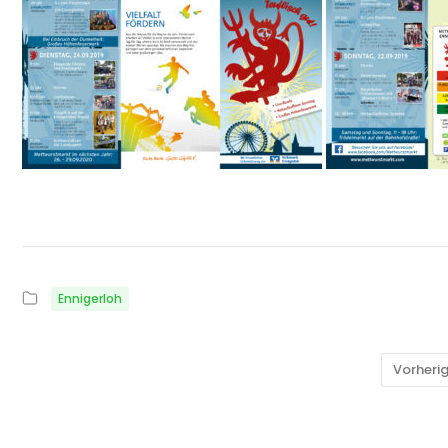
Ennigerloh
Vorheri