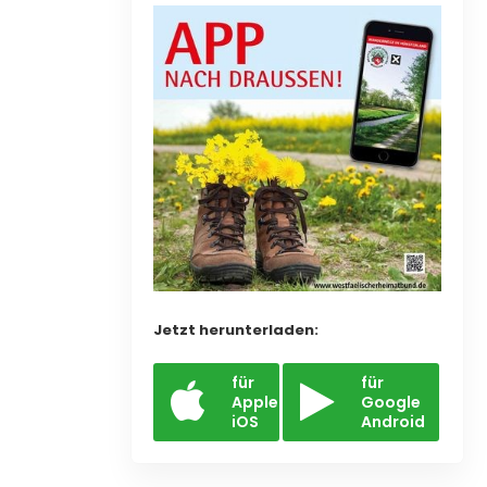
Jetzt herunterladen:
für
für
Apple
Google
iOS
Android