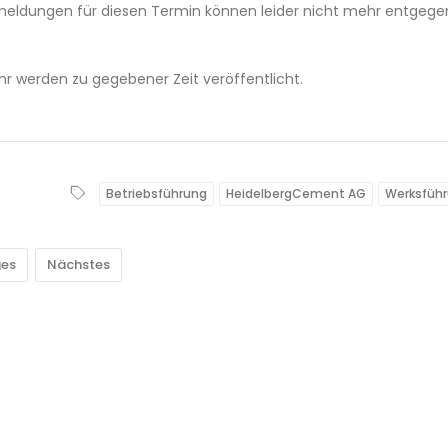
Anmeldungen für diesen Termin können leider nicht mehr entgege
 werden zu gegebener Zeit veröffentlicht.
Betriebsführung
HeidelbergCement AG
Werksfüh
ges
Nächstes