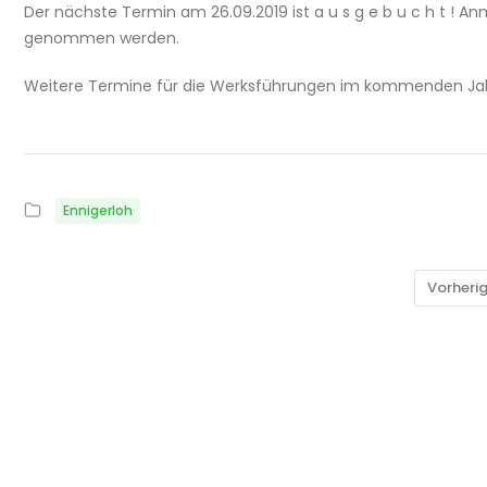
Der nächste Termin am 26.09.2019 ist a u s g e b u c h t ! 
genommen werden.
Weitere Termine für die Werksführungen im kommenden Jahr
Ennigerloh
Vorheri