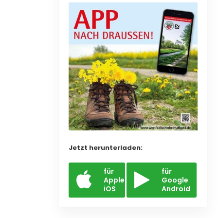
Jetzt herunterladen:
für
für
Apple
Google
iOS
Android