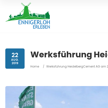
Werksführung Hei
22
AUG.
2019
Home
/
Werksführung HeidelbergCement AG am 2