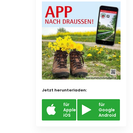
Jetzt herunterladen:
für
für
Apple
Google
iOS
Android