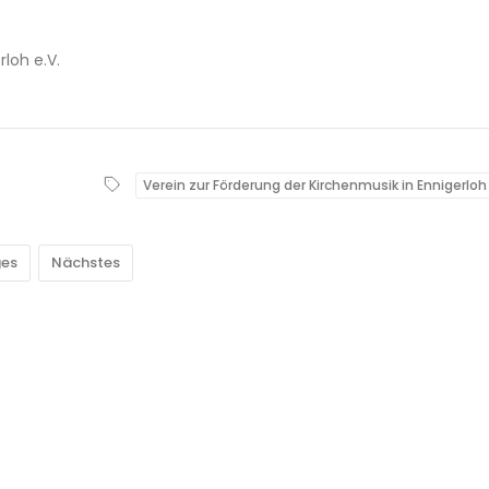
rloh e.V.
Verein zur Förderung der Kirchenmusik in Ennigerloh 
ges
Nächstes