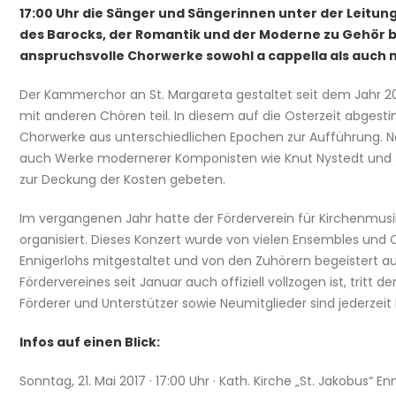
17:00 Uhr die Sänger und Sängerinnen unter der Leitun
des Barocks, der Romantik und der Moderne zu Gehör b
anspruchsvolle Chorwerke sowohl a cappella als auch m
Der Kammerchor an St. Margareta gestaltet seit dem Jahr 2
mit anderen Chören teil. In diesem auf die Osterzeit ab
Chorwerke aus unterschiedlichen Epochen zur Aufführung. 
auch Werke modernerer Komponisten wie Knut Nystedt und John
zur Deckung der Kosten gebeten.
Im vergangenen Jahr hatte der Förderverein für Kirchenmusi
organisiert. Dieses Konzert wurde von vielen Ensembles un
Ennigerlohs mitgestaltet und von den Zuhörern begeister
Fördervereines seit Januar auch offiziell vollzogen ist, tritt 
Förderer und Unterstützer sowie Neumitglieder sind jederzeit
Infos auf einen Blick:
Sonntag, 21. Mai 2017 · 17:00 Uhr · Kath. Kirche „St. Jakobus“ En