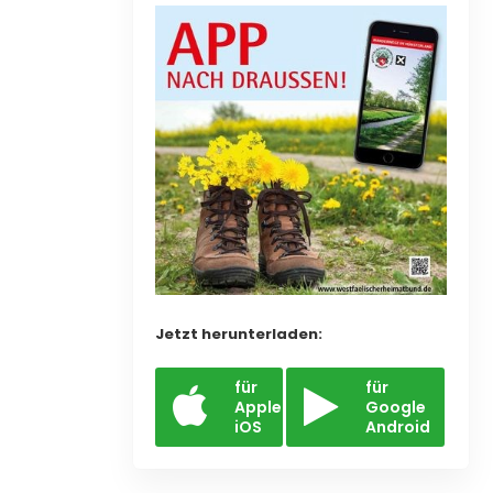
Jetzt herunterladen:
für
für
Apple
Google
iOS
Android