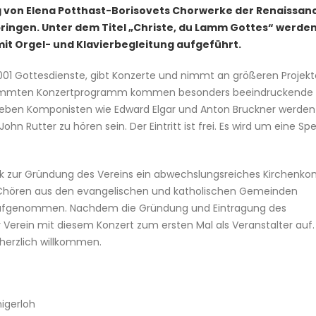
g von Elena Potthast-Borisovets Chorwerke der Renaissan
ringen. Unter dem Titel „Christe, du Lamm Gottes“ werde
it Orgel- und Klavierbegleitung aufgeführt.
001 Gottesdienste, gibt Konzerte und nimmt an größeren Projek
gestimmten Konzertprogramm kommen besonders beeindruckende
Neben Komponisten wie Edward Elgar und Anton Bruckner werden
 Rutter zu hören sein. Der Eintritt ist frei. Es wird um eine Sp
k zur Gründung des Vereins ein abwechslungsreiches Kirchenkon
d Chören aus den evangelischen und katholischen Gemeinden
t aufgenommen. Nachdem die Gründung und Eintragung des
der Verein mit diesem Konzert zum ersten Mal als Veranstalter auf.
 herzlich willkommen.
nigerloh