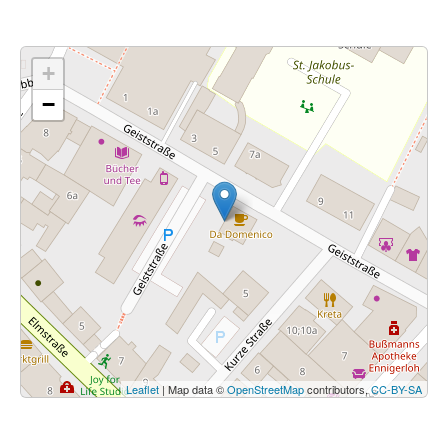
+
−
Leaflet
| Map data ©
OpenStreetMap
contributors,
CC-BY-SA