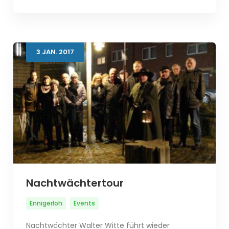
3
JAN.
2017
Nachtwächtertour
Ennigerloh
Events
Nachtwächter Walter Witte führt wieder