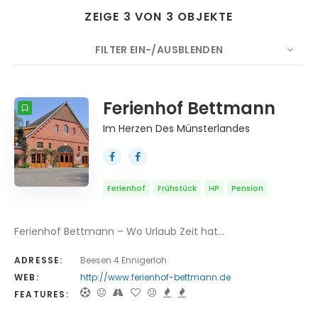
ZEIGE 3 VON 3 OBJEKTE
FILTER EIN-/AUSBLENDEN
Suche
ANZAHL
10
SORTIEREN NACH
Titel
Ferienhof Bettmann
Im Herzen Des Münsterlandes
REIHENFOLGE
Ferienhof
Frühstück
HP
Pension
Ferienhof Bettmann – Wo Urlaub Zeit hat…
ADRESSE:
Beesen 4 Ennigerloh
WEB:
http://www.ferienhof-bettmann.de
FEATURES: