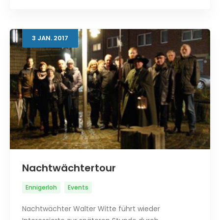
3
JAN.
2017
Nachtwächtertour
Ennigerloh
Events
Nachtwächter Walter Witte führt wieder