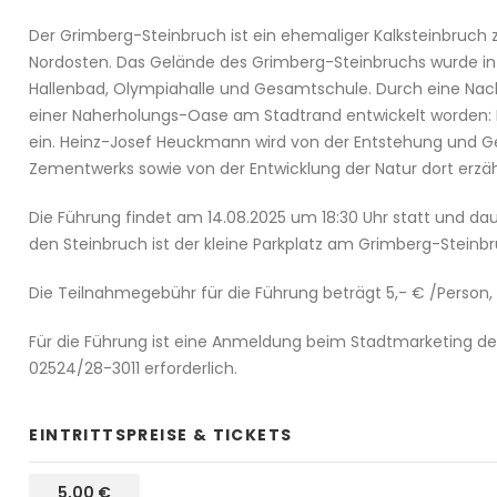
Der Grimberg-Steinbruch ist ein ehemaliger Kalksteinbruch 
Nordosten. Das Gelände des Grimberg-Steinbruchs wurde in d
Hallenbad, Olympiahalle und Gesamtschule. Durch eine Nachba
einer Naherholungs-Oase am Stadtrand entwickelt worden: 
ein. Heinz-Josef Heuckmann wird von der Entstehung und G
Zementwerks sowie von der Entwicklung der Natur dort erzäh
Die Führung findet am 14.08.2025 um 18:30 Uhr statt und dau
den Steinbruch ist der kleine Parkplatz am Grimberg-Stein
Die Teilnahmegebühr für die Führung beträgt 5,- € /Person, K
Für die Führung ist eine Anmeldung beim Stadtmarketing der
02524/28-3011 erforderlich.
EINTRITTSPREISE & TICKETS
5,00
€