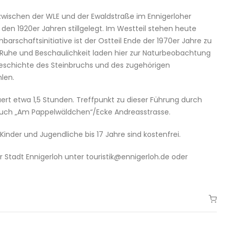
zwischen der WLE und der Ewaldstraße im Ennigerloher
en 1920er Jahren stillgelegt. Im Westteil stehen heute
rschaftsinitiative ist der Ostteil Ende der 1970er Jahre zu
Ruhe und Beschaulichkeit laden hier zur Naturbeobachtung
eschichte des Steinbruchs und des zugehörigen
len.
ert etwa 1,5 Stunden. Treffpunkt zu dieser Führung durch
bruch „Am Pappelwäldchen“/Ecke Andreasstrasse.
inder und Jugendliche bis 17 Jahre sind kostenfrei.
 Stadt Ennigerloh unter touristik@ennigerloh.de oder