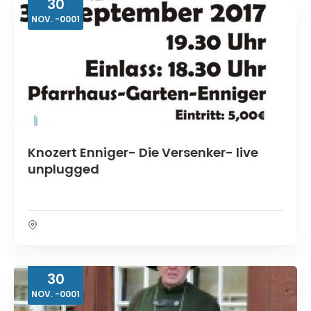
30
NOV.
-0001
Knozert Enniger- Die Versenker- live
unplugged
30
NOV.
-0001