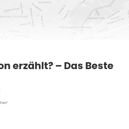
n erzählt? – Das Beste
]
phen“