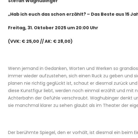
Stefan Waghubinger
„Hab ich euch das schon erzählt? – Das Beste aus 15 
Freitag, 31. Oktober 2025 um 20:00 Uhr
(VVK: € 25,00 // AK: € 28,00)
Wenn jemand in Gedanken, Worten und Werken so grandios u
immer wieder aufzustehen, sich einen Ruck zu geben und sic
planen nie richtig geglückt ist, schaut er diesmal zurück un
diese Kunstfigur liebt, werden noch einmal erzählt und mi
Achterbahn der Gefühle verschraubt. Waghubinger denkt und
sie manchmal klarer zu sehen glaubt als im Theater der eig
Der berühmte Spiegel, den er vorhält, ist diesmal ein beim 