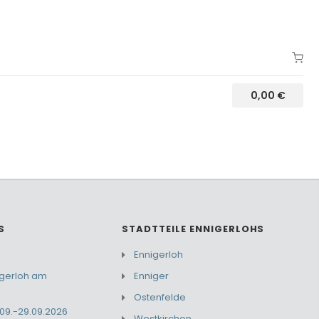
0,00
€
S
STADTTEILE ENNIGERLOHS
Ennigerloh
igerloh am
Enniger
Ostenfelde
09.-29.09.2026
Westkirchen